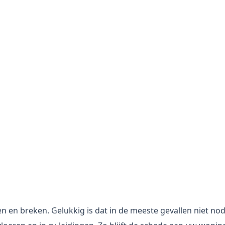
moderne lekdetectie
ige schade? Uitleg over vochtmeters, drukproeven en war
ige schade? Uitleg over vochtmeters, drukproeven en war
 dagelijkse installatieklussen.
n en breken. Gelukkig is dat in de meeste gevallen niet n