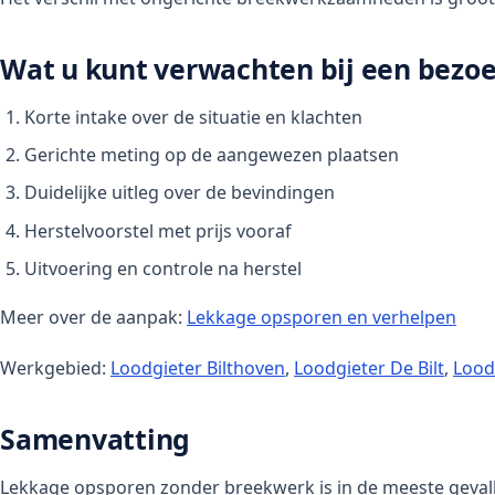
Wat u kunt verwachten bij een bezo
Korte intake over de situatie en klachten
Gerichte meting op de aangewezen plaatsen
Duidelijke uitleg over de bevindingen
Herstelvoorstel met prijs vooraf
Uitvoering en controle na herstel
Meer over de aanpak:
Lekkage opsporen en verhelpen
Werkgebied:
Loodgieter Bilthoven
,
Loodgieter De Bilt
,
Lood
Samenvatting
Lekkage opsporen zonder breekwerk is in de meeste gevall