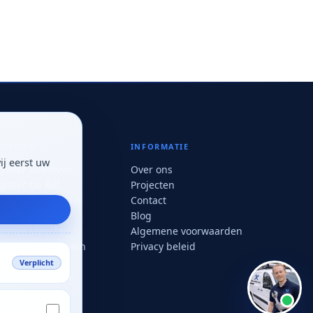
warmtepomp
Stuur een bericht
KGEBIED
INFORMATIE
ij eerst uw
gieter Bilthoven
Over ons
ieter De Bilt
Projecten
gieter Den Dolder
Contact
ieter Zeist
Blog
gieter Utrecht
Algemene voorwaarden
gieter Nieuwegein
Privacy beleid
gieter Houten
Verplicht
gieter Maarssen
gieter Soest
gieter Vianen