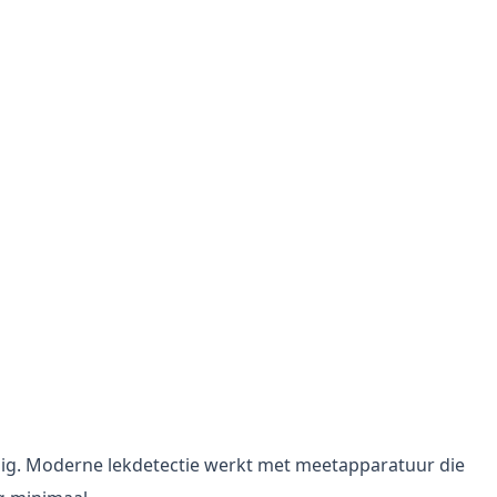
mtebeeldcamera bij lekdetectie in huis.
mtebeeldcamera bij lekdetectie in huis.
odig. Moderne lekdetectie werkt met meetapparatuur die