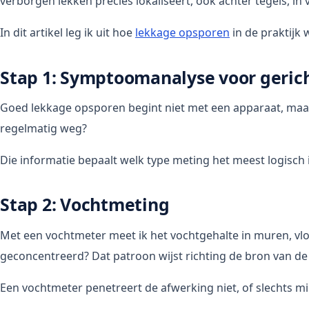
verborgen lekken precies lokaliseert, ook achter tegels, in
In dit artikel leg ik uit hoe
lekkage opsporen
in de praktijk
Stap 1: Symptoomanalyse voor geric
Goed lekkage opsporen begint niet met een apparaat, maar 
regelmatig weg?
Die informatie bepaalt welk type meting het meest logisch i
Stap 2: Vochtmeting
Met een vochtmeter meet ik het vochtgehalte in muren, vlo
geconcentreerd? Dat patroon wijst richting de bron van de
Een vochtmeter penetreert de afwerking niet, of slechts m