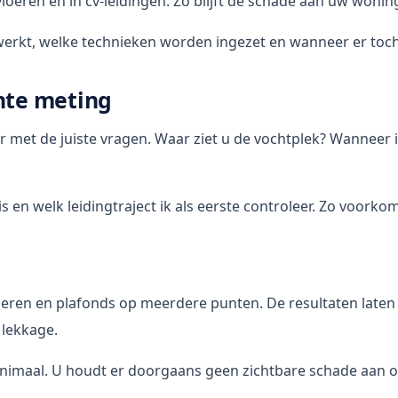
 vloeren en in cv-leidingen. Zo blijft de schade aan uw woni
 werkt, welke technieken worden ingezet en wanneer er toc
hte meting
met de juiste vragen. Waar ziet u de vochtplek? Wanneer i
s en welk leidingtraject ik als eerste controleer. Zo voork
eren en plafonds op meerdere punten. De resultaten laten 
 lekkage.
inimaal. U houdt er doorgaans geen zichtbare schade aan o