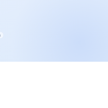
g
Alex van Mijn-Loodgieter.nl
Loodgieter voor CV, lekkage, sanitair en