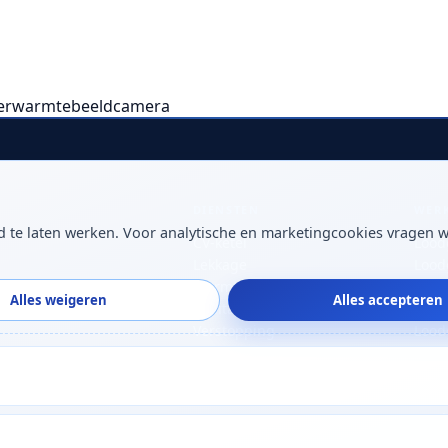
er
warmtebeeldcamera
DIENSTEN
WER
 te laten werken. Voor analytische en marketingcookies vragen w
CV-ketel
Lood
Lekkage
Loodg
Warmtepomp
Lood
Alles weigeren
Alles accepteren
Sanitair
Loodg
Verstopping
Lood
Lood
Lood
Lood
Lood
Lood