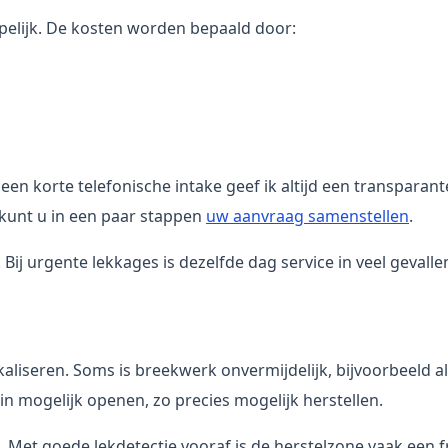
jpelijk. De kosten worden bepaald door:
en korte telefonische intake geef ik altijd een transparant
n kunt u in een paar stappen
uw aanvraag samenstellen
.
ij urgente lekkages is dezelfde dag service in veel gevalle
aliseren. Soms is breekwerk onvermijdelijk, bijvoorbeeld als
 min mogelijk openen, zo precies mogelijk herstellen.
Met goede lekdetectie vooraf is de herstelzone vaak een fr