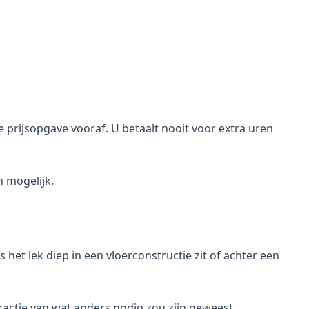
e prijsopgave vooraf. U betaalt nooit voor extra uren
n mogelijk.
 het lek diep in een vloerconstructie zit of achter een
actie van wat anders nodig zou zijn geweest.