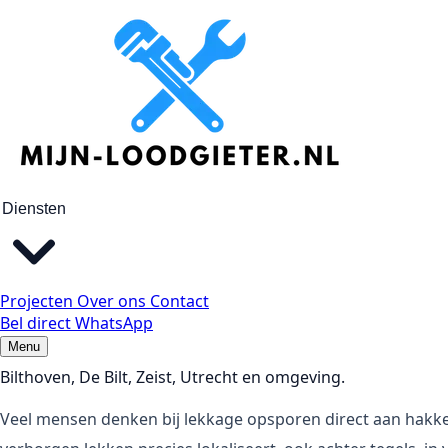
Praktijkgids
Lekkage opsporen zonder breekwerk: zo werkt 
Hoe wordt een verborgen lekkage opgespoord zonder onnod
Gepubliceerd op 10-5-2026
Door Alex
In dit artikel
Diensten
Hoe wordt een verborgen lekkage opgespoord zonder onnod
Gepubliceerd door
Projecten
Over ons
Contact
Alex, loodgieter in Bilthoven en omgeving. Praktijkkennis uit
Bel direct
WhatsApp
Werkgebied
Menu
Bilthoven, De Bilt, Zeist, Utrecht en omgeving.
Veel mensen denken bij lekkage opsporen direct aan hakke