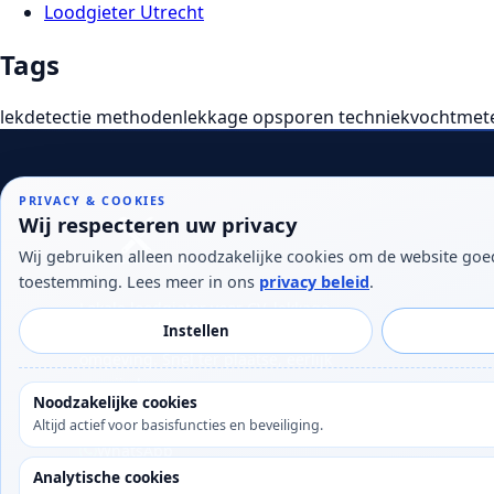
Loodgieter Utrecht
Tags
lekdetectie methoden
lekkage opsporen techniek
vochtmet
PRIVACY & COOKIES
Wij respecteren uw privacy
Wij gebruiken alleen noodzakelijke cookies om de website goed
toestemming. Lees meer in ons
privacy beleid
.
Lokale loodgieter voor CV, lekkage
Instellen
en sanitair in Bilthoven, De Bilt en
omgeving. Snel ter plaatse, eerlijk
geprijsd.
Noodzakelijke cookies
Altijd actief voor basisfuncties en beveiliging.
06 25 56 53 91
WhatsApp
Analytische cookies