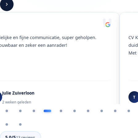
"
elijke en fijne communicatie, super geholpen.
CV K
ouwbaar en zeker een aanrader!
duid
Met 
Julie Zuiverloon
T
2 weken geleden
5.0/5
13 reviews