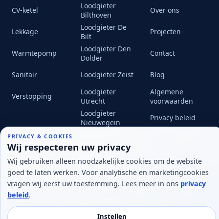
Loodgieter
CV-ketel
Over ons
Bilthoven
Loodgieter De
Lekkage
Projecten
Bilt
Loodgieter Den
Warmtepomp
Contact
Dolder
Sanitair
Loodgieter Zeist
Blog
Loodgieter
Algemene
Alex van Mijn-Loodgieter.nl
Verstopping
Utrecht
voorwaarden
Loodgieter voor CV, lekkage, sanitair en warmtepomp
Stuur een bericht
Loodgieter
Privacy beleid
Nieuwegein
Loodgieter
PRIVACY & COOKIES
Houten
Wij respecteren uw privacy
Loodgieter
Wij gebruiken alleen noodzakelijke cookies om de website
Maarssen
goed te laten werken. Voor analytische en marketingcookies
Loodgieter Soest
vragen wij eerst uw toestemming. Lees meer in ons
privacy
beleid
.
Loodgieter
Vianen
Instellen