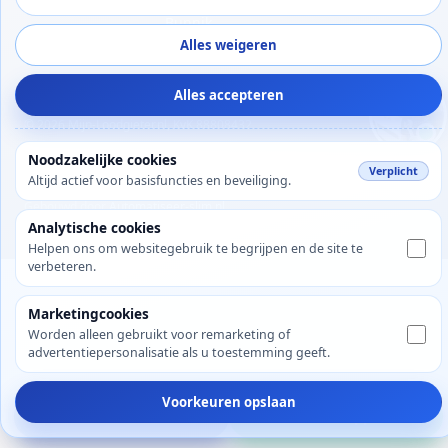
Loodgieter
Bunnik
Alles weigeren
Alles accepteren
© 2026 Mijn-Loodgieter.nl, KvK 88808432
Noodzakelijke cookies
Bilthoven, Utrecht, Nederland
Verplicht
Altijd actief voor basisfuncties en beveiliging.
Gebouwd door
Automatiseer-slim.nl
Analytische cookies
Helpen ons om websitegebruik te begrijpen en de site te
verbeteren.
Marketingcookies
Worden alleen gebruikt voor remarketing of
advertentiepersonalisatie als u toestemming geeft.
Voorkeuren opslaan
Bel direct
WhatsApp