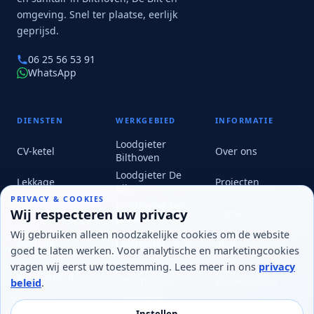
omgeving. Snel ter plaatse, eerlijk
geprijsd.
06 25 56 53 91
WhatsApp
DIENSTEN
WERKGEBIED
INFORMATIE
Alex van Mijn-Loodgieter.nl
Loodgieter
CV-ketel
Over ons
Loodgieter voor CV, lekkage, sanitair en warmtepomp
Bilthoven
Stuur een bericht
Loodgieter De
Lekkage
Projecten
Bilt
PRIVACY & COOKIES
Loodgieter Den
Wij respecteren uw privacy
Warmtepomp
Contact
Dolder
Wij gebruiken alleen noodzakelijke cookies om de website
Sanitair
Loodgieter Zeist
Blog
goed te laten werken. Voor analytische en marketingcookies
vragen wij eerst uw toestemming. Lees meer in ons
privacy
Loodgieter
Algemene
Verstopping
Utrecht
voorwaarden
beleid
.
Loodgieter
Privacy beleid
Nieuwegein
Instellen