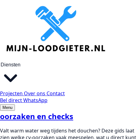
Blog, pagina 2
30-3-2026
CV-ketel maakt tikkend of
brommend geluid: wat nu?
Diensten
Herkent u tikken, brommen of resonantie uit uw cv-ketel?
Ontdek welke geluiden normaal zijn, welke signalen
aandacht vragen en welke actie slim is.
28-3-2026
Projecten
Over ons
Contact
Bel direct
WhatsApp
Douche wordt plots koud: cv-
Menu
oorzaken en checks
Valt warm water weg tijdens het douchen? Deze gids laat
zien welke cv-oorzaken vaak meespelen, wat u direct kunt