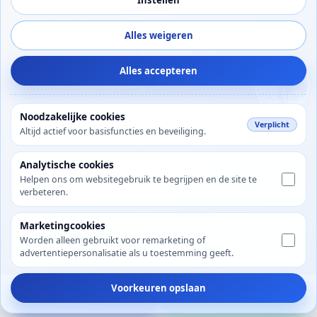
Loodgieter
Houten
Alles weigeren
Loodgieter
Maarssen
Alles accepteren
Loodgieter Soest
Loodgieter
Noodzakelijke cookies
Vianen
Verplicht
Altijd actief voor basisfuncties en beveiliging.
Loodgieter
Bunnik
Analytische cookies
Helpen ons om websitegebruik te begrijpen en de site te
verbeteren.
Marketingcookies
© 2026 Mijn-Loodgieter.nl, KvK 88808432
Worden alleen gebruikt voor remarketing of
advertentiepersonalisatie als u toestemming geeft.
Bilthoven, Utrecht, Nederland
Gebouwd door
Automatiseer-slim.nl
Voorkeuren opslaan
Bel direct
WhatsApp