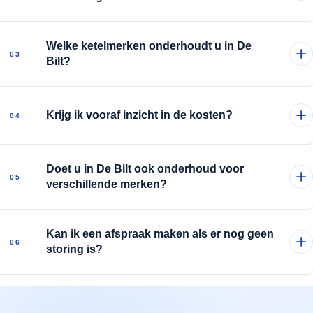
Bij terugkerende storingen of hoge leeftijd van
Welke ketelmerken onderhoudt u in De
de ketel is vervanging vaak de meest duurzame
03
Bilt?
keuze.
Ik werk met de meest gebruikte merken en volg
Krijg ik vooraf inzicht in de kosten?
de onderhoudsrichtlijnen van de fabrikant.
04
Ja. Ik werk met transparante prijsopgave
Doet u in De Bilt ook onderhoud voor
vooraf, zonder verrassingen achteraf.
05
verschillende merken?
Ja. Ik onderhoud de meest gebruikte cv-ketel
Kan ik een afspraak maken als er nog geen
merken in woningen in De Bilt en stem de
06
storing is?
werkzaamheden af op merk en type toestel.
Zeker. Preventief onderhoud voorkomt juist
veel storingen en geeft u tijdig inzicht in de