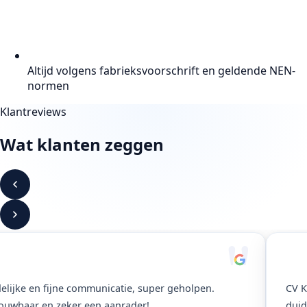
Altijd volgens fabrieksvoorschrift en geldende NEN-
normen
Klantreviews
Wat klanten zeggen
"
elijke en fijne communicatie, super geholpen.
CV K
ouwbaar en zeker een aanrader!
duid