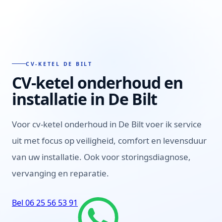
CV-KETEL DE BILT
CV-ketel onderhoud en
installatie in
De Bilt
Diensten
Voor cv-ketel onderhoud in De Bilt voer ik service
uit met focus op veiligheid, comfort en levensduur
Projecten
Over ons
Contact
van uw installatie. Ook voor storingsdiagnose,
Bel direct
WhatsApp
vervanging en reparatie.
Menu
Bel 06 25 56 53 91