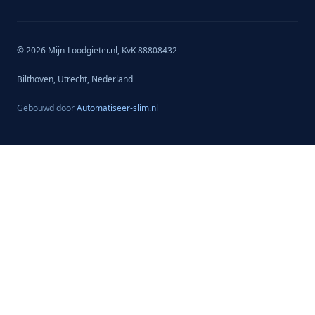
© 2026 Mijn-Loodgieter.nl, KvK 88808432
Bilthoven, Utrecht, Nederland
Gebouwd door
Automatiseer-slim.nl