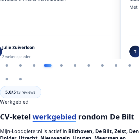
Met 
Julie Zuiverloon
T
2 weken geleden
5.0/5
13 reviews
Werkgebied
CV-ketel
werkgebied
rondom De Bilt
Mijn-Loodgieter.nl is actief in
Bilthoven, De Bilt, Zeist, Den
Dolder, Utrecht, Nieuwegein, Houten, Maarssen en